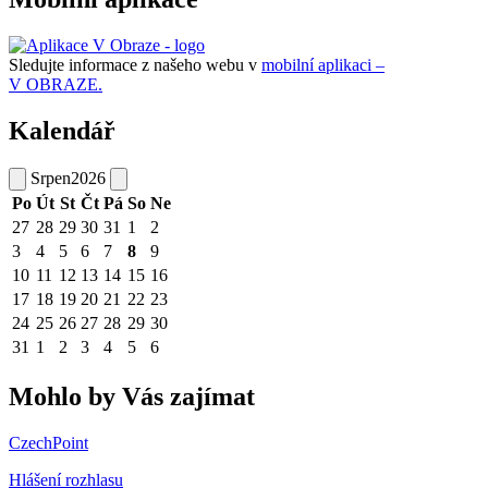
Sledujte informace z našeho webu v
mobilní aplikaci –
V OBRAZE.
Kalendář
Srpen
2026
Po
Út
St
Čt
Pá
So
Ne
27
28
29
30
31
1
2
3
4
5
6
7
8
9
10
11
12
13
14
15
16
17
18
19
20
21
22
23
24
25
26
27
28
29
30
31
1
2
3
4
5
6
Mohlo by Vás zajímat
CzechPoint
Hlášení rozhlasu