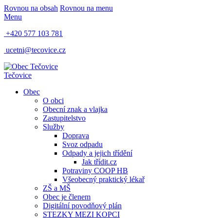
Rovnou na obsah
Rovnou na menu
Menu
+420 577 103 781
ucetni@tecovice.cz
Tečovice
Obec
O obci
Obecní znak a vlajka
Zastupitelstvo
Služby
Doprava
Svoz odpadu
Odpady a jejich třídění
Jak třídit.cz
Potraviny COOP HB
Všeobecný praktický lékař
ZŠ a MŠ
Obec je členem
Digitální povodňový plán
STEZKY MEZI KOPCI