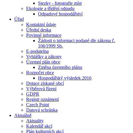
Stezky - fotografie míst
Ekologie a třídění odpadu
Odpadové hospodářství
Úřad
Kontaktní údaje
Úřední deska
Povinné informace
Žádosti o informaci podané dle zákona č.
106⁄1999 Sb.
E-podatelna
Vyhlášky a zákony
Územní plán obce
Změna územního plánu
Rozpočet obce
Hospodářský výsledek 2016
Dotace získané obcí
Výběrová řízení
GDPR
Registr oznámení
Czech Point
Datová schránka
Aktuálně
Aktuality
Kalendář akcí
Plán kulturních akcí