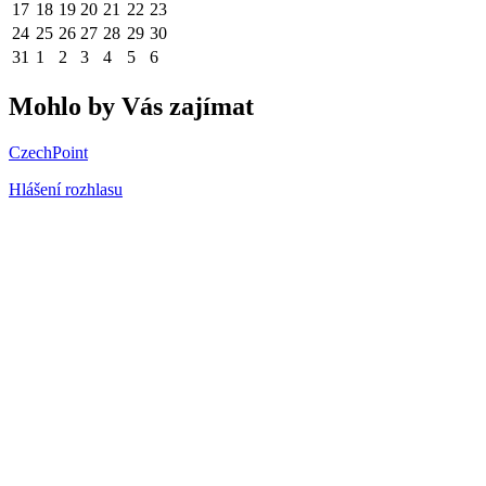
17
18
19
20
21
22
23
24
25
26
27
28
29
30
31
1
2
3
4
5
6
Mohlo by Vás zajímat
CzechPoint
Hlášení rozhlasu