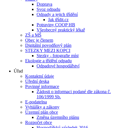
Doprava
Svoz odpadu
Odpady a jejich třídění
Jak třídit.cz
Potraviny COOP HB
Všeobecný praktický lékař
ZŠ a MŠ
Obec je členem
Digitální povodňový plán
STEZKY MEZI KOPCI
Stezky - fotografie míst
Ekologie a třídění odpadu
Odpadové hospodářství
Úřad
Kontaktní údaje
Úřední deska
Povinné informace
Žádosti o informaci podané dle zákona č.
106/1999 Sb.
E-podatelna
Vyhlášky a zákony
Územní plán obce
Změna územního plánu
Rozpočet obce
Hospodářský výsledek 2016