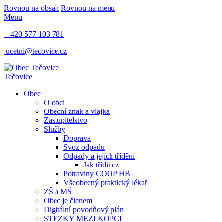
Rovnou na obsah
Rovnou na menu
Menu
+420 577 103 781
ucetni@tecovice.cz
Tečovice
Obec
O obci
Obecní znak a vlajka
Zastupitelstvo
Služby
Doprava
Svoz odpadu
Odpady a jejich třídění
Jak třídit.cz
Potraviny COOP HB
Všeobecný praktický lékař
ZŠ a MŠ
Obec je členem
Digitální povodňový plán
STEZKY MEZI KOPCI