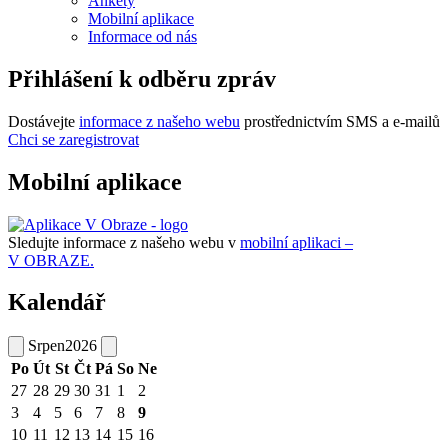
Ankety
Mobilní aplikace
Informace od nás
Přihlášení k odběru zpráv
Dostávejte
informace z našeho webu
prostřednictvím SMS a e-mailů
Chci se zaregistrovat
Mobilní aplikace
Sledujte informace z našeho webu v
mobilní aplikaci –
V OBRAZE.
Kalendář
Srpen
2026
Po
Út
St
Čt
Pá
So
Ne
27
28
29
30
31
1
2
3
4
5
6
7
8
9
10
11
12
13
14
15
16