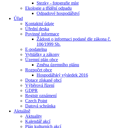
Stezky - fotografie míst
Ekologie a třídění odpadu
Odpadové hospodářství
Úřad
Kontaktní údaje
Úřední deska
Povinné informace
Žádosti o informaci podané dle zákona č.
106⁄1999 Sb.
E-podatelna
Vyhlášky a zákony
Územní plán obce
Změna územního plánu
Rozpočet obce
Hospodářský výsledek 2016
Dotace získané obcí
Výběrová řízení
GDPR
Registr oznámení
Czech Point
Datová schránka
Aktuálně
Aktuality
Kalendář akcí
Plán kulturních akcí