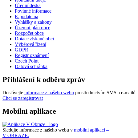
Úřední deska
Povinné informace
E-podatelna
Vyhlášky a zákony
Územní plán obce
Rozpočet obce
Dotace získané obcí
Výběrová řízení
GDPR
Registr oznámení
Czech Point
Datová schránka
Přihlášení k odběru zpráv
Dostávejte
informace z našeho webu
prostřednictvím SMS a e-mailů
Chci se zaregistrovat
Mobilní aplikace
Sledujte informace z našeho webu v
mobilní aplikaci –
V OBRAZE.