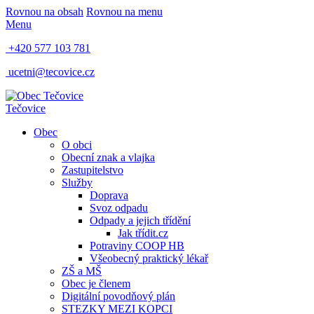
Rovnou na obsah
Rovnou na menu
Menu
+420 577 103 781
ucetni@tecovice.cz
Tečovice
Obec
O obci
Obecní znak a vlajka
Zastupitelstvo
Služby
Doprava
Svoz odpadu
Odpady a jejich třídění
Jak třídit.cz
Potraviny COOP HB
Všeobecný praktický lékař
ZŠ a MŠ
Obec je členem
Digitální povodňový plán
STEZKY MEZI KOPCI