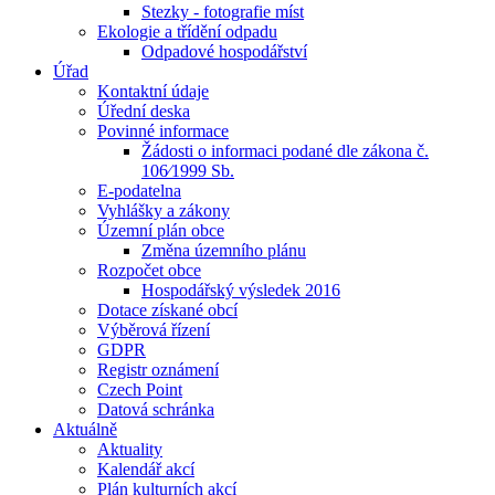
Stezky - fotografie míst
Ekologie a třídění odpadu
Odpadové hospodářství
Úřad
Kontaktní údaje
Úřední deska
Povinné informace
Žádosti o informaci podané dle zákona č.
106⁄1999 Sb.
E-podatelna
Vyhlášky a zákony
Územní plán obce
Změna územního plánu
Rozpočet obce
Hospodářský výsledek 2016
Dotace získané obcí
Výběrová řízení
GDPR
Registr oznámení
Czech Point
Datová schránka
Aktuálně
Aktuality
Kalendář akcí
Plán kulturních akcí