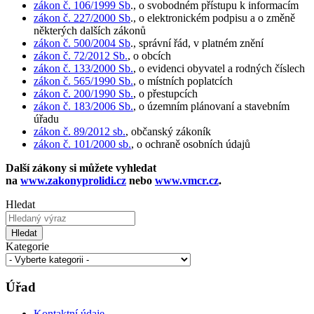
zákon č. 106/1999 Sb
., o svobodném přístupu k informacím
zákon č. 227/2000 Sb
., o elektronickém podpisu a o změně
některých dalších zákonů
zákon č. 500/2004 Sb
., správní řád, v platném znění
zákon č. 72/2012 Sb.
, o obcích
zákon č. 133/2000 Sb.
, o evidenci obyvatel a rodných číslech
zákon č. 565/1990 Sb.
, o místních poplatcích
zákon č. 200/1990 Sb.
, o přestupcích
zákon č. 183/2006 Sb.
, o územním plánovaní a stavebním
úřadu
zákon č. 89/2012 sb.
, občanský zákoník
zákon č. 101/2000 sb.
, o ochraně osobních údajů
Další zákony si můžete vyhledat
na
www.zakonyprolidi.cz
nebo
www.vmcr.cz
.
Hledat
Hledat
Kategorie
Úřad
Kontaktní údaje