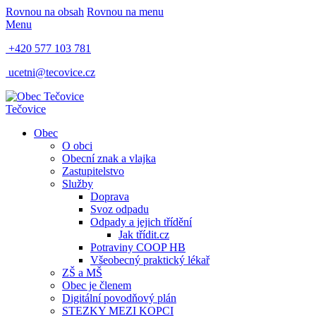
Rovnou na obsah
Rovnou na menu
Menu
+420 577 103 781
ucetni@tecovice.cz
Tečovice
Obec
O obci
Obecní znak a vlajka
Zastupitelstvo
Služby
Doprava
Svoz odpadu
Odpady a jejich třídění
Jak třídit.cz
Potraviny COOP HB
Všeobecný praktický lékař
ZŠ a MŠ
Obec je členem
Digitální povodňový plán
STEZKY MEZI KOPCI