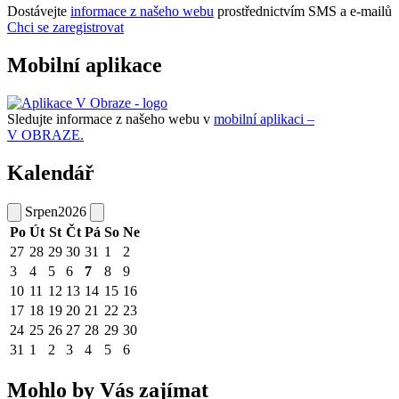
Dostávejte
informace z našeho webu
prostřednictvím SMS a e-mailů
Chci se zaregistrovat
Mobilní aplikace
Sledujte informace z našeho webu v
mobilní aplikaci –
V OBRAZE.
Kalendář
Srpen
2026
Po
Út
St
Čt
Pá
So
Ne
27
28
29
30
31
1
2
3
4
5
6
7
8
9
10
11
12
13
14
15
16
17
18
19
20
21
22
23
24
25
26
27
28
29
30
31
1
2
3
4
5
6
Mohlo by Vás zajímat