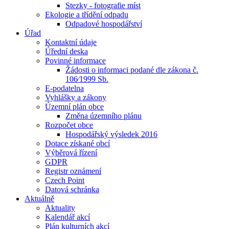
Stezky - fotografie míst
Ekologie a třídění odpadu
Odpadové hospodářství
Úřad
Kontaktní údaje
Úřední deska
Povinné informace
Žádosti o informaci podané dle zákona č.
106⁄1999 Sb.
E-podatelna
Vyhlášky a zákony
Územní plán obce
Změna územního plánu
Rozpočet obce
Hospodářský výsledek 2016
Dotace získané obcí
Výběrová řízení
GDPR
Registr oznámení
Czech Point
Datová schránka
Aktuálně
Aktuality
Kalendář akcí
Plán kulturních akcí