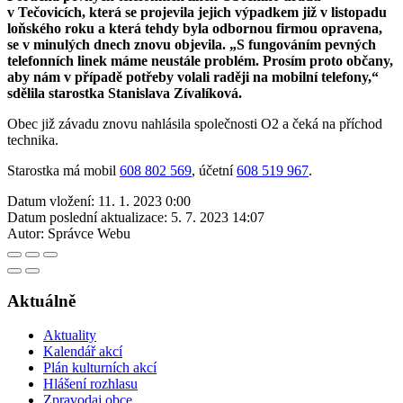
v Tečovicích, která se projevila jejich výpadkem již v listopadu
loňského roku a která tehdy byla odbornou firmou opravena,
se v minulých dnech znovu objevila. „S fungováním pevných
telefonních linek máme neustále problém. Prosím proto občany,
aby nám v případě potřeby volali raději na mobilní telefony,“
sdělila starostka Stanislava Zívalíková.
Obec již závadu znovu nahlásila společnosti O2 a čeká na příchod
technika.
Starostka má mobil
608 802 569
, účetní
608 519 967
.
Datum vložení:
11. 1. 2023 0:00
Datum poslední aktualizace:
5. 7. 2023 14:07
Autor:
Správce Webu
Aktuálně
Aktuality
Kalendář akcí
Plán kulturních akcí
Hlášení rozhlasu
Zpravodaj obce