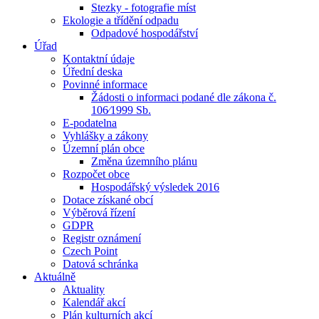
Stezky - fotografie míst
Ekologie a třídění odpadu
Odpadové hospodářství
Úřad
Kontaktní údaje
Úřední deska
Povinné informace
Žádosti o informaci podané dle zákona č.
106⁄1999 Sb.
E-podatelna
Vyhlášky a zákony
Územní plán obce
Změna územního plánu
Rozpočet obce
Hospodářský výsledek 2016
Dotace získané obcí
Výběrová řízení
GDPR
Registr oznámení
Czech Point
Datová schránka
Aktuálně
Aktuality
Kalendář akcí
Plán kulturních akcí