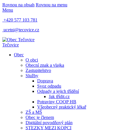
Rovnou na obsah
Rovnou na menu
Menu
+420 577 103 781
ucetni@tecovice.cz
Tečovice
Obec
O obci
Obecní znak a vlajka
Zastupitelstvo
Služby
Doprava
Svoz odpadu
Odpady a jejich třídění
Jak třídit.cz
Potraviny COOP HB
Všeobecný praktický lékař
ZŠ a MŠ
Obec je členem
Digitální povodňový plán
STEZKY MEZI KOPCI