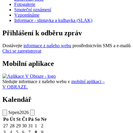
Fotogalerie
Smuteční oznámení
Vzpomínáme
Informace - slintavka a kulhavka (SLAK)
Přihlášení k odběru zpráv
Dostávejte
informace z našeho webu
prostřednictvím SMS a e-mailů
Chci se zaregistrovat
Mobilní aplikace
Sledujte informace z našeho webu v
mobilní aplikaci –
V OBRAZE.
Kalendář
Srpen
2026
Po
Út
St
Čt
Pá
So
Ne
27
28
29
30
31
1
2
3
4
5
6
7
8
9