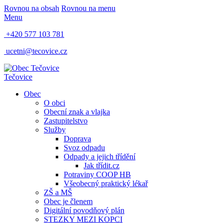
Rovnou na obsah
Rovnou na menu
Menu
+420 577 103 781
ucetni@tecovice.cz
Tečovice
Obec
O obci
Obecní znak a vlajka
Zastupitelstvo
Služby
Doprava
Svoz odpadu
Odpady a jejich třídění
Jak třídit.cz
Potraviny COOP HB
Všeobecný praktický lékař
ZŠ a MŠ
Obec je členem
Digitální povodňový plán
STEZKY MEZI KOPCI