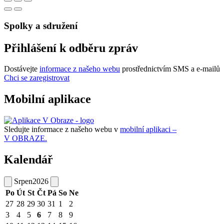
Spolky a sdružení
Přihlášení k odběru zpráv
Dostávejte
informace z našeho webu
prostřednictvím SMS a e-mailů
Chci se zaregistrovat
Mobilní aplikace
Sledujte informace z našeho webu v
mobilní aplikaci –
V OBRAZE.
Kalendář
Srpen
2026
Po
Út
St
Čt
Pá
So
Ne
27
28
29
30
31
1
2
3
4
5
6
7
8
9