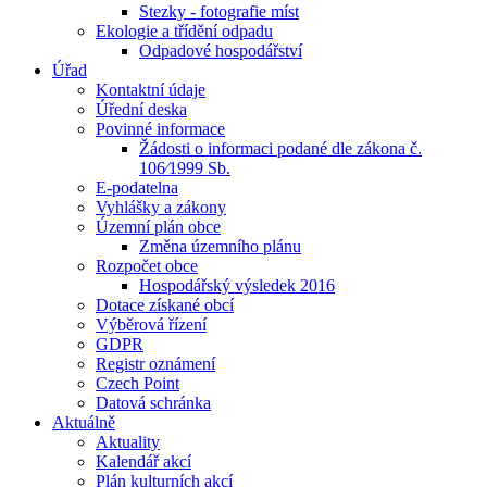
Stezky - fotografie míst
Ekologie a třídění odpadu
Odpadové hospodářství
Úřad
Kontaktní údaje
Úřední deska
Povinné informace
Žádosti o informaci podané dle zákona č.
106⁄1999 Sb.
E-podatelna
Vyhlášky a zákony
Územní plán obce
Změna územního plánu
Rozpočet obce
Hospodářský výsledek 2016
Dotace získané obcí
Výběrová řízení
GDPR
Registr oznámení
Czech Point
Datová schránka
Aktuálně
Aktuality
Kalendář akcí
Plán kulturních akcí