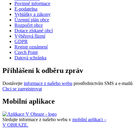
Povinné informace
E-podatelna
Vyhlášky a zákony
Územní plán obce
Rozpočet obce
Dotace získané obcí
Výběrová řízení
GDPR
Registr oznámení
Czech Point
Datová schránka
Přihlášení k odběru zpráv
Dostávejte
informace z našeho webu
prostřednictvím SMS a e-mailů
Chci se zaregistrovat
Mobilní aplikace
Sledujte informace z našeho webu v
mobilní aplikaci –
V OBRAZE.