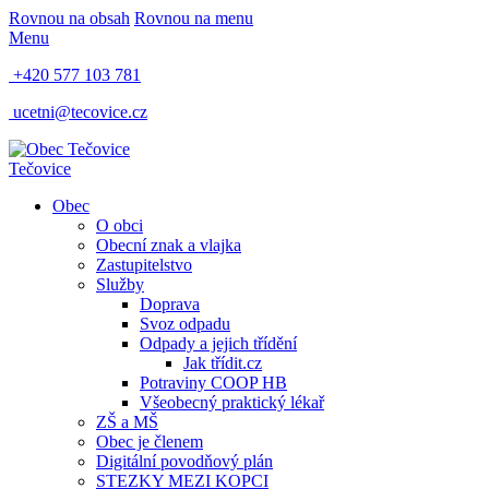
Rovnou na obsah
Rovnou na menu
Menu
+420 577 103 781
ucetni@tecovice.cz
Tečovice
Obec
O obci
Obecní znak a vlajka
Zastupitelstvo
Služby
Doprava
Svoz odpadu
Odpady a jejich třídění
Jak třídit.cz
Potraviny COOP HB
Všeobecný praktický lékař
ZŠ a MŠ
Obec je členem
Digitální povodňový plán
STEZKY MEZI KOPCI