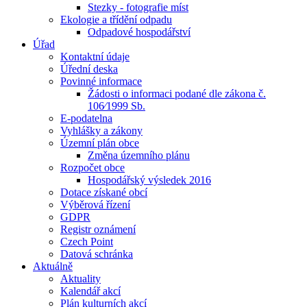
Stezky - fotografie míst
Ekologie a třídění odpadu
Odpadové hospodářství
Úřad
Kontaktní údaje
Úřední deska
Povinné informace
Žádosti o informaci podané dle zákona č.
106⁄1999 Sb.
E-podatelna
Vyhlášky a zákony
Územní plán obce
Změna územního plánu
Rozpočet obce
Hospodářský výsledek 2016
Dotace získané obcí
Výběrová řízení
GDPR
Registr oznámení
Czech Point
Datová schránka
Aktuálně
Aktuality
Kalendář akcí
Plán kulturních akcí