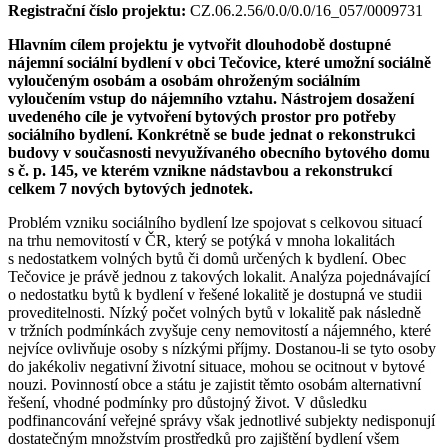
Registrační číslo projektu:
CZ.06.2.56/0.0/0.0/16_057/0009731
Hlavním cílem projektu je vytvořit dlouhodobě dostupné
nájemní sociální bydlení v obci Tečovice, které umožní sociálně
vyloučeným osobám a osobám ohroženým sociálním
vyloučením vstup do nájemního vztahu. Nástrojem dosažení
uvedeného cíle je vytvoření bytových prostor pro potřeby
sociálního bydlení. Konkrétně se bude jednat o rekonstrukci
budovy v současnosti nevyužívaného obecního bytového domu
s č. p. 145, ve kterém vznikne nádstavbou a rekonstrukcí
celkem 7 nových bytových jednotek.
Problém vzniku sociálního bydlení lze spojovat s celkovou situací
na trhu nemovitostí v ČR, který se potýká v mnoha lokalitách
s nedostatkem volných bytů či domů určených k bydlení. Obec
Tečovice je právě jednou z takových lokalit. Analýza pojednávající
o nedostatku bytů k bydlení v řešené lokalitě je dostupná ve studii
proveditelnosti. Nízký počet volných bytů v lokalitě pak následně
v tržních podmínkách zvyšuje ceny nemovitostí a nájemného, které
nejvíce ovlivňuje osoby s nízkými příjmy. Dostanou-li se tyto osoby
do jakékoliv negativní životní situace, mohou se ocitnout v bytové
nouzi. Povinností obce a státu je zajistit těmto osobám alternativní
řešení, vhodné podmínky pro důstojný život. V důsledku
podfinancování veřejné správy však jednotlivé subjekty nedisponují
dostatečným množstvím prostředků pro zajištění bydlení všem